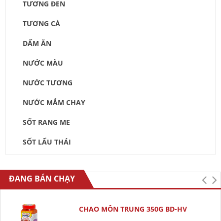
TƯƠNG ĐEN
TƯƠNG CÀ
DẤM ĂN
NƯỚC MÀU
NƯỚC TƯƠNG
NƯỚC MẮM CHAY
SỐT RANG ME
SỐT LẨU THÁI
ĐANG BÁN CHẠY
CHAO MÔN TRUNG 350G BD-HV