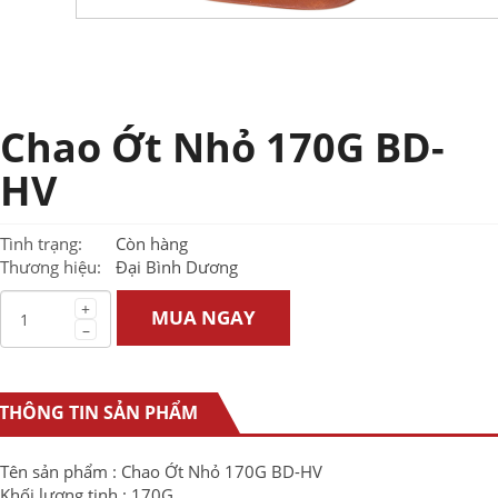
Chao Ớt Nhỏ 170G BD-
HV
Tình trạng:
Còn hàng
Thương hiệu:
Đại Bình Dương
+
MUA NGAY
–
THÔNG TIN SẢN PHẨM
Tên sản phẩm : Chao Ớt Nhỏ 170G BD-HV
Khối lượng tịnh : 170G