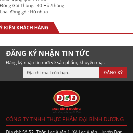
Đóng Gói Thùng: 40 Hủ /thùng
Loại đóng gói: Hủ nhựa
Ý KIẾN KHÁCH HÀNG
ĐĂNG KÝ NHẬN TIN TỨC
Đăng ký nhận tin mới về sản phẩm, khuyến mại.
CÔNG TY TNHH THỰC PHẨM ĐẠI BÌNH DƯƠNG
Địa chỉ: Số 52, Thôn Lạc Xuân 1, Xã Lạc Xuân, Huyện Đơn