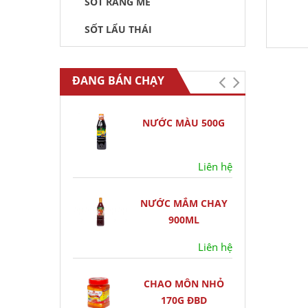
SỐT RANG ME
SỐT LẨU THÁI
ĐANG BÁN CHẠY
NƯỚC MÀU 500G
Liên hệ
NƯỚC MẮM CHAY
900ML
Liên hệ
CHAO MÔN NHỎ
170G ĐBD