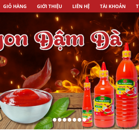
GIỎ HÀNG
GIỚI THIỆU
LIÊN HỆ
TÀI KHOẢN
T