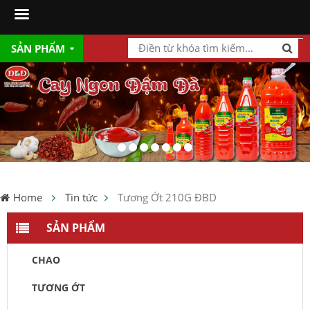
SẢN PHẨM
Home
Tin tức
Tương Ớt 210G ĐBD
SẢN PHẨM
CHAO
TƯƠNG ỚT