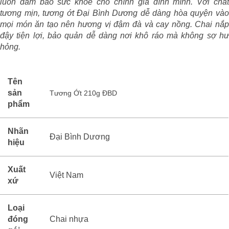
luôn đảm bảo sức khoẻ cho chính gia đình mình. Với chất
tương mịn,
tương ớt Đại Bình Dương
dễ dàng hòa quyện và
mọi món ăn tạo nên hương vị đậm đà và cay nồng. Chai nắp
đậy tiện lợi, bảo quản dễ dàng nơi khô ráo mà không sợ hư
hỏng.
Tên
sản
Tương Ớt 210g ĐBD
phẩm
Nhãn
Đại Bình Dương
hiệu
Xuất
Việt Nam
xứ
Loại
đóng
Chai nhựa