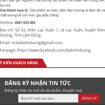
Đ
ảm bảo giữ nguyên chất lượng sản phẩm và thuận tiện trong việc
lưu trữ.
Giá thành hợp lý:
Sản phẩm an toàn, đảm bảo hương bị đậm đà v
chất lượng tốt với mức giá phải chăng.
Hotline:
0947 633 891
Địa chỉ: Số 52, thôn Lạc Xuân 1, xã Lạc Xuân, huyện Đơn
Dương, Tỉnh Lâm Đồng.
Email: ncdaibinhduong@gmail.com.
Fanpage:
https://www.facebook.com/daibinhduong
.
Ý KIẾN KHÁCH HÀNG
ĐĂNG KÝ NHẬN TIN TỨC
Đăng ký nhận tin mới về sản phẩm, khuyến mại.