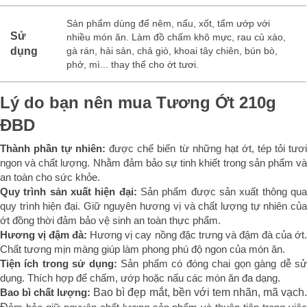
Sản phẩm dùng để nêm, nấu, xốt, tẩm ướp với
Sử
nhiều món ăn. Làm đồ chấm khô mực, rau củ xào,
dụng
gà rán, hải sản, chả giò, khoai tây chiên, bún bò,
phở, mì... thay thế cho ớt tươi.
Lý do bạn nên mua Tương Ớt 210g
ĐBD
Thành phần tự nhiên:
được chế biến từ những hạt ớt, tép tỏi tươ
ngon và chất lượng. Nhằm đảm bảo sự tinh khiết trong sản phẩm và
an toàn cho sức khỏe.
Quy trình sản xuất hiện đại:
Sản phẩm được sản xuất thông qu
quy trình hiện đại. Giữ nguyên hương vị và chất lượng tự nhiên của
ớt đồng thời đảm bảo vệ sinh an toàn thực phẩm.
Hương vị đậm đà:
Hương vị cay nồng đặc trưng và đậm đà của ớt
Chất tương mịn màng giúp làm phong phú độ ngon của món ăn.
Tiện ích trong sử dụng:
Sản phẩm có đóng chai gọn gàng dễ s
dụng. Thích hợp để chấm, ướp hoặc nấu các món ăn đa dạng.
Bao bì chất lượng:
Bao bì đẹp mắt, bền với tem nhãn, mã vạch