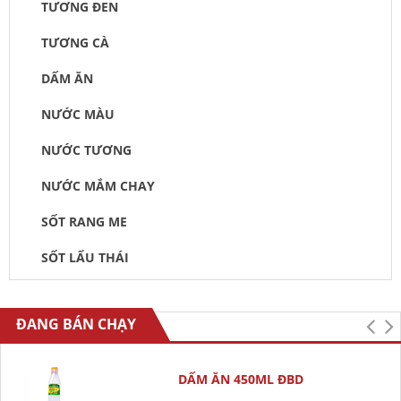
TƯƠNG ĐEN
TƯƠNG CÀ
DẤM ĂN
NƯỚC MÀU
NƯỚC TƯƠNG
NƯỚC MẮM CHAY
SỐT RANG ME
SỐT LẨU THÁI
ĐANG BÁN CHẠY
DẤM ĂN 450ML ĐBD