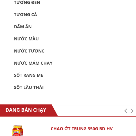
TƯƠNG ĐEN
TƯƠNG CÀ
DẤM ĂN
NƯỚC MÀU
NƯỚC TƯƠNG
NƯỚC MẮM CHAY
SỐT RANG ME
SỐT LẨU THÁI
ĐANG BÁN CHẠY
CHAO ỚT TRUNG 350G BD-HV