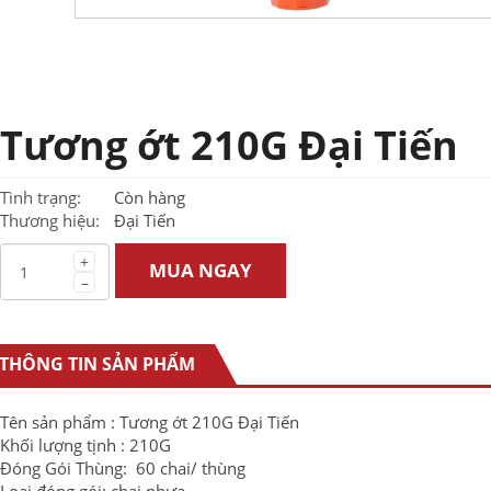
Tương ớt 210G Đại Tiến
Tình trạng:
Còn hàng
Thương hiệu:
Đại Tiến
+
MUA NGAY
–
THÔNG TIN SẢN PHẨM
Tên sản phẩm : Tương ớt 210G Đại Tiến
Khối lượng tịnh : 210G
Đóng Gói Thùng: 60 chai/ thùng