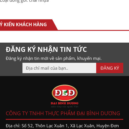
Loại đóng gói: chai nhựa
Ý KIẾN KHÁCH HÀNG
ĐĂNG KÝ NHẬN TIN TỨC
Đăng ký nhận tin mới về sản phẩm, khuyến mại.
CÔNG TY TNHH THỰC PHẨM ĐẠI BÌNH DƯƠNG
Địa chỉ: Số 52, Thôn Lạc Xuân 1, Xã Lạc Xuân, Huyện Đơn