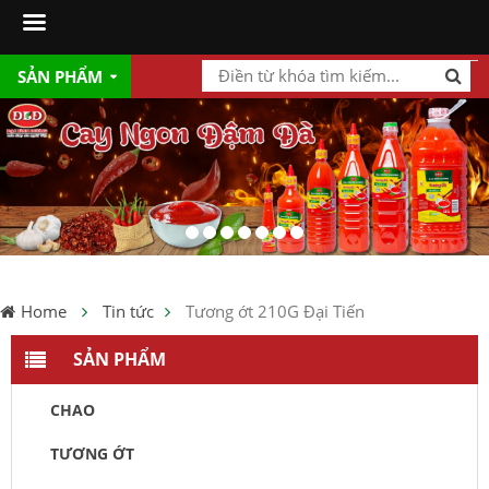
SẢN PHẨM
Home
Tin tức
Tương ớt 210G Đại Tiến
SẢN PHẨM
CHAO
TƯƠNG ỚT