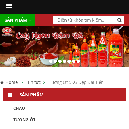
SẢN PHẨM
Home
Tin tức
Tương Ớt 5KG Dẹp Đại Tiến
SẢN PHẨM
CHAO
TƯƠNG ỚT