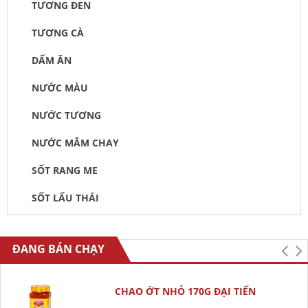
TƯƠNG ĐEN
TƯƠNG CÀ
DẤM ĂN
NƯỚC MÀU
NƯỚC TƯƠNG
NƯỚC MẮM CHAY
SỐT RANG ME
SỐT LẨU THÁI
ĐANG BÁN CHẠY
CHAO ỚT NHỎ 170G ĐẠI TIẾN