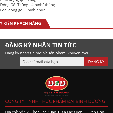
Đóng Gói Thùng: 4 bình/ thùng
Loại đóng gói : bình nhựa
Ý KIẾN KHÁCH HÀNG
ĐĂNG KÝ NHẬN TIN TỨC
Đăng ký nhận tin mới về sản phẩm, khuyến mại.
CÔNG TY TNHH THỰC PHẨM ĐẠI BÌNH DƯƠNG
Địa chỉ: Số 52, Thôn Lạc Xuân 1, Xã Lạc Xuân, Huyện Đơn