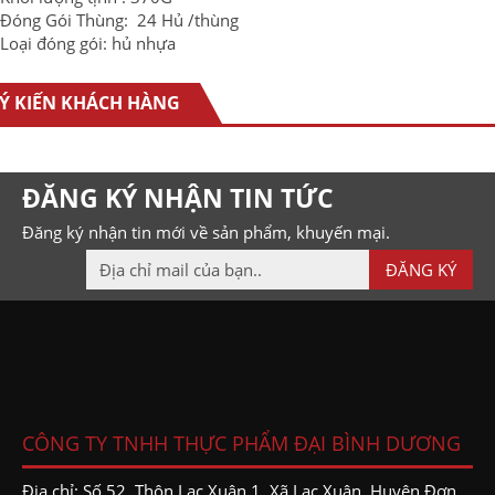
Đóng Gói Thùng: 24 Hủ /thùng
Loại đóng gói: hủ nhựa
Ý KIẾN KHÁCH HÀNG
ĐĂNG KÝ NHẬN TIN TỨC
Đăng ký nhận tin mới về sản phẩm, khuyến mại.
CÔNG TY TNHH THỰC PHẨM ĐẠI BÌNH DƯƠNG
Địa chỉ: Số 52, Thôn Lạc Xuân 1, Xã Lạc Xuân, Huyện Đơn