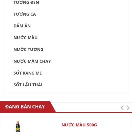
TƯƠNG ĐEN
TƯƠNG CÀ
DẤM ĂN
NƯỚC MÀU
NƯỚC TƯƠNG
NƯỚC MẮM CHAY
SỐT RANG ME
SỐT LẨU THÁI
ĐANG BÁN CHẠY
NƯỚC MÀU 500G